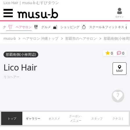
Lico Hair | musu-b むすびタウン
ログイン
ラク
ヘアサロン
グルメ
ショッピング
スクール＆フィットネス
musu-b
ヘアサロン 沖縄トップ
那覇市のヘアサロン
那覇南側(小禄周
0
0
那覇南側(小禄周辺)
Lico Hair
MAP
リコヘアー
7
クーポン･
トップ
ギャラリー
オススメ
スタッフ
クチコミ
メニュー