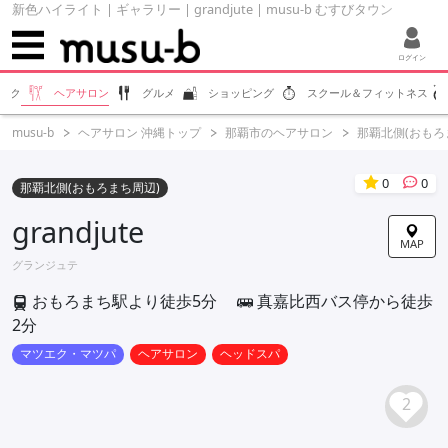
新色ハイライト | ギャラリー | grandjute | musu-b むすびタウン
ログイン
ラク
ヘアサロン
グルメ
ショッピング
スクール＆フィットネス
musu-b
ヘアサロン 沖縄トップ
那覇市のヘアサロン
那覇北側(おもろ
0
0
那覇北側(おもろまち周辺)
grandjute
MAP
グランジュテ
おもろまち駅より徒歩5分
真嘉比西バス停から徒歩
2分
マツエク・マツパ
ヘアサロン
ヘッドスパ
2