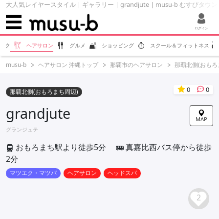
大人気レイヤースタイル | ギャラリー | grandjute | musu-b むすびタウン
ログイン
ラク
ヘアサロン
グルメ
ショッピング
スクール＆フィットネス
musu-b
ヘアサロン 沖縄トップ
那覇市のヘアサロン
那覇北側(おもろ
0
0
那覇北側(おもろまち周辺)
grandjute
MAP
グランジュテ
おもろまち駅より徒歩5分
真嘉比西バス停から徒歩
2分
マツエク・マツパ
ヘアサロン
ヘッドスパ
2