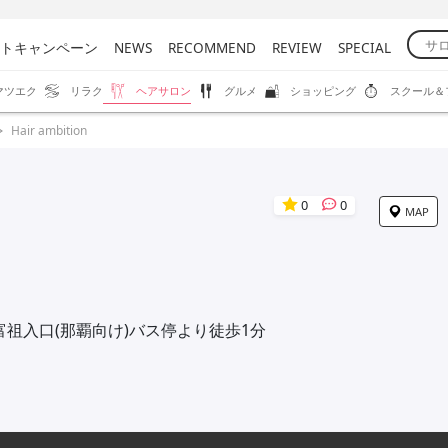
トキャンペーン
NEWS
RECOMMEND
REVIEW
SPECIAL
マツエク
リラク
ヘアサロン
グルメ
ショッピング
スクール＆
Hair ambition
0
0
MAP
富祖入口(那覇向け)バス停より徒歩1分