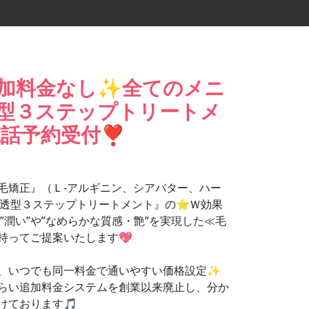
加料金なし✨全てのメニ
型３ステップトリートメ
電話予約受付❣
毛矯正』（Ｌ-アルギニン、シアバター、ハー
内部浸透型３ステップトリートメント』の⭐Ｗ効果
潤い”や”なめらかな質感・艶”を実現した≪毛
持ってご提案いたします💖
、いつでも同一料金で通いやすい価格設定✨
らい追加料金システムを創業以来廃止し、分か
けております🎵