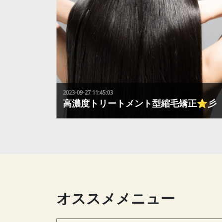
2023-09-27 11:45:03
高濃度トリートメント型縮毛矯正⭐彡
これまでのプラチナから、”スプリュース”へグレード
アイロン仕上げの”高濃度トリートメント型縮毛矯正（L
アルギニン、シアバターなど...）”と、”内部浸透型３ス
テップトリートメント”のＷ処方により、これまでにな
潤いやなめらかな質感・艶を実現しました🎶是非お試
ください✨
オススメメニュー