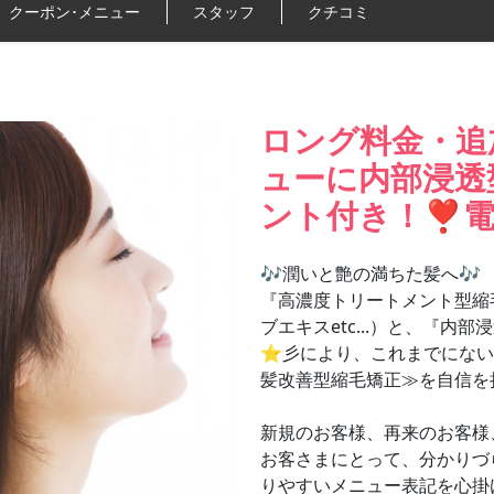
クーポン･
メニュー
スタッフ
クチコミ
ロング料金・追
ューに内部浸透
ント付き！❣
🎶潤いと艶の満ちた髪へ🎶
『高濃度トリートメント型縮
ブエキスetc...）と、『
⭐彡により、これまでにない”
髪改善型縮毛矯正≫を自信を
新規のお客様、再来のお客様
お客さまにとって、分かりづ
りやすいメニュー表記を心掛