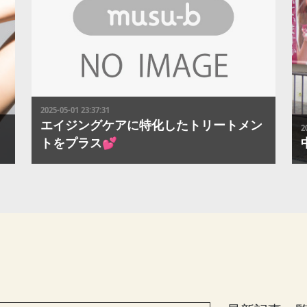
2025-05-01 23:37:31
エイジングケアに特化したトリートメン
2
トをプラス💕

おしゃれ染め・白髪染めのすべてのカラーメニューに、
-
海泥と海の恵みでサポートする≪アルグトリートメント
≫をプラス✨天然海泥を使用しているので馴染みがよ
い
く、さらに保湿成分にも優れています🆙ツヤと潤いを与
し
え、ダメージの原因から髪を保護します☆彡