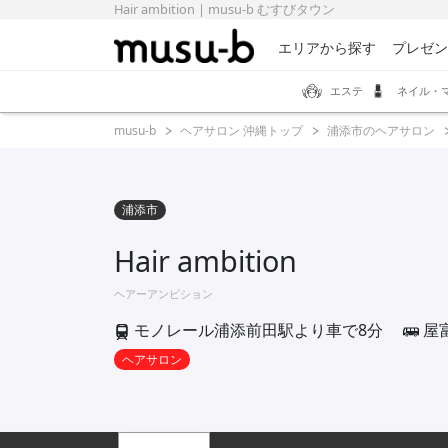
Hair ambition | musu-b むすびタウン
エリアから探す
プレゼン
エステ
ネイル・
musu-b
ヘアサロン 沖縄トップ
浦添市のヘアサロン
浦添市
Hair ambition
ヘアーアンビション
モノレール浦添前田駅より車で8分
屋
ヘアサロン