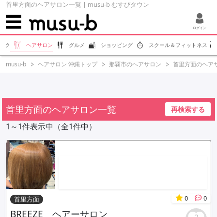
首里方面のヘアサロン一覧 | musu-b むすびタウン
ログイン
ラク
ヘアサロン
グルメ
ショッピング
スクール＆フィットネス
musu-b
ヘアサロン 沖縄トップ
那覇市のヘアサロン
首里方面のヘア
首里方面のヘアサロン一覧
再検索する
1～1件表示中（全1件中）
0
0
首里方面
BREEZE ヘアーサロン