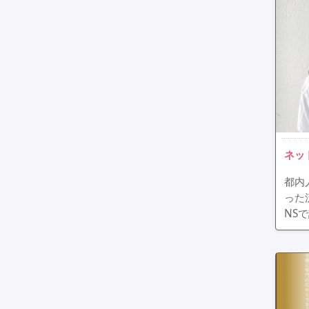
ネッ
都内
った
NS