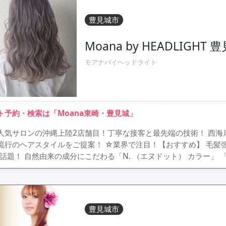
豊見城市
Moana by HEADLIGHT
モアナバイヘッドライト
ト予約・検索は「Moana東崎・豊見城」
人気サロンの沖縄上陸2店舗目！丁寧な接客と最先端の技術！ 西海
流行のヘアスタイルをご提案！ ☆業界で注目！【おすすめ】 毛髪強度
で話題！ 自然由来の成分にこだわる「N. （エヌドット） カラー」 「m
豊見城市