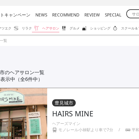
トキャンペーン
NEWS
RECOMMEND
REVIEW
SPECIAL
マツエク
リラク
ヘアサロン
グルメ
ショッピング
スクール＆
一覧
市のヘアサロン一覧
件表示中（全6件中）
豊見城市
HAIRS MINE
ヘアーズマイン
モノレール小禄駅より車で7分
/
平