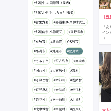
#那覇中央(国際通り周辺)
#那覇北側(おもろまち周辺)
【豊
#首里方面
#那覇東側(真和志周辺)
「あ
#那覇南側(小禄周辺)
#宜野湾市
イン
リー
#石垣市
#浦添市
#名護市
#糸満市
#沖縄市
#豊見城市
#うるま市
#宮古島市
#南城市
#国頭村
#大宜味村
#東村
#今帰仁村
#本部町
#恩納村
#宜野座村
#金武町
#伊江村
#読谷村
#嘉手納町
#北谷町
#北中城村
#中城村
#西原町
大人