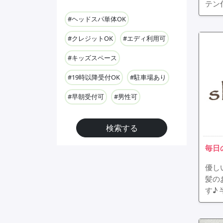
テン
#ヘッドスパ単体OK
#クレジットOK
#エディ利用可
#キッズスペース
#19時以降受付OK
#駐車場あり
#早朝受付可
#男性可
検索する
毎日
優し
髪の
す♪