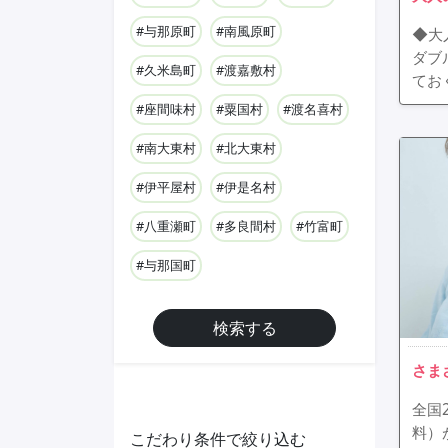
#与那原町
#南風原町
◆大
ダブ
#久米島町
#渡嘉敷村
てお
#座間味村
#粟国村
#渡名喜村
#南大東村
#北大東村
#伊平屋村
#伊是名村
#八重瀬町
#多良間村
#竹富町
#与那国町
検索する
さま
全国
料）
こだわり条件で絞り込む