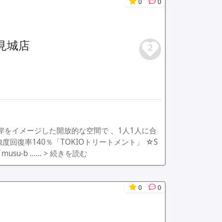
0
0
 豊見城店
2
岸をイメージした開放的な空間で 、1人1人に合
回復率140％「TOKIOトリートメント」 ☆S
usu-b ……
> 続きを読む
0
0