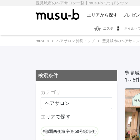
豊見城市のヘアサロン一覧 | musu-b むすびタウン
エリアから探す
プレゼン
エステ
ネイル・
musu-b
ヘアサロン 沖縄トップ
豊見城市のヘアサロン
豊見城
検索条件
1～6
カテゴリ
エリアで探す
#那覇西側海岸側(58号線港側)