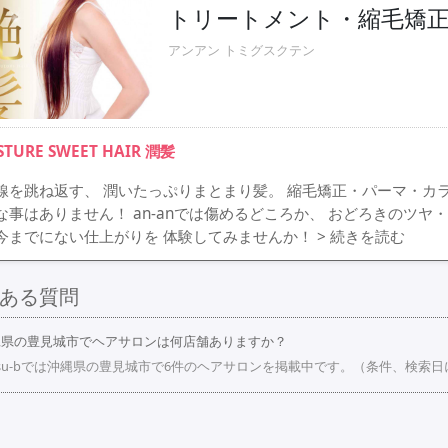
トリートメント・縮毛矯正専門
アンアン トミグスクテン
STURE SWEET HAIR 潤髪
線を跳ね返す、 潤いたっぷりまとまり髪。 縮毛矯正・パーマ・カラ
な事はありません！ an-anでは傷めるどころか、 おどろきのツヤ
今までにない仕上がりを 体験してみませんか！
> 続きを読む
ある質問
縄県の豊見城市でヘアサロンは何店舗ありますか？
su-bでは沖縄県の豊見城市で6件のヘアサロンを掲載中です。（条件、検索