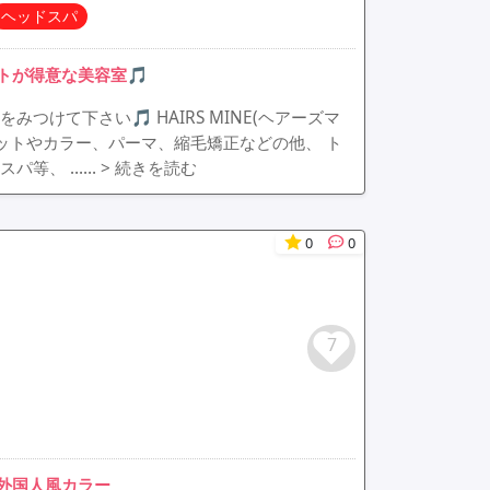
ヘッドスパ
トが得意な美容室🎵
けて下さい🎵 HAIRS MINE(ヘアーズマ
ットやカラー、パーマ、縮毛矯正などの他、 ト
スパ等、 ……
> 続きを読む
0
0
7
外国人風カラー