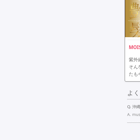
MOI
紫外
そん
たも
よく
沖
mu