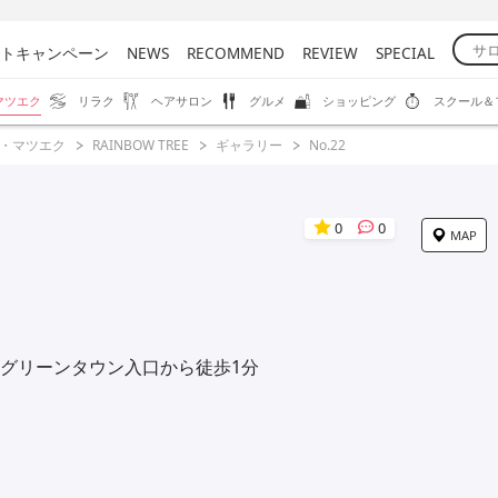
トキャンペーン
NEWS
RECOMMEND
REVIEW
SPECIAL
マツエク
リラク
ヘアサロン
グルメ
ショッピング
スクール＆
・マツエク
RAINBOW TREE
ギャラリー
No.22
0
0
MAP
グリーンタウン入口から徒歩1分