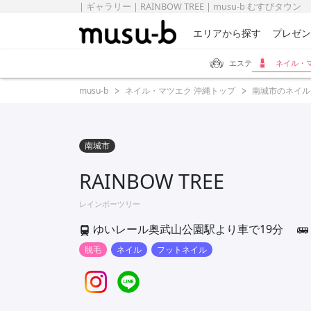
| ギャラリー | RAINBOW TREE | musu-b むすびタウン
エリアから探す
プレゼン
エステ
ネイル・
musu-b
ネイル・マツエク 沖縄トップ
南城市のネイル
南城市
RAINBOW TREE
レインボーツリー
ゆいレール奥武山公園駅より車で19分
脱毛
ネイル
フットネイル