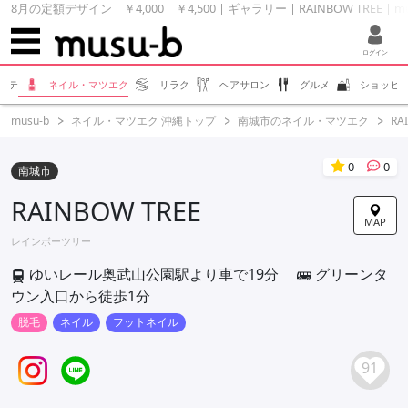
8月の定額デザイン ￥4,000 ￥4,500 | ギャラリー | RAINBOW TREE | 
ログイン
ステ
ネイル・マツエク
リラク
ヘアサロン
グルメ
ショッピ
musu-b
ネイル・マツエク 沖縄トップ
南城市のネイル・マツエク
RA
0
0
南城市
RAINBOW TREE
MAP
レインボーツリー
ゆいレール奥武山公園駅より車で19分
グリーンタ
ウン入口から徒歩1分
脱毛
ネイル
フットネイル
91