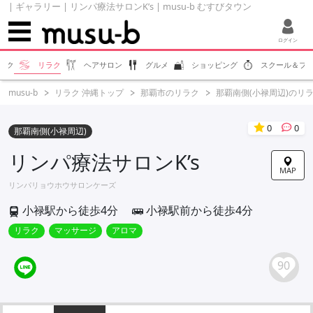
| ギャラリー | リンパ療法サロンK’s | musu-b むすびタウン
ログイン
エク
リラク
ヘアサロン
グルメ
ショッピング
スクール＆フ
musu-b
リラク 沖縄トップ
那覇市のリラク
那覇南側(小禄周辺)のリ
0
0
那覇南側(小禄周辺)
リンパ療法サロンK’s
MAP
リンパリョウホウサロンケーズ
小禄駅から徒歩4分
小禄駅前から徒歩4分
リラク
マッサージ
アロマ
90