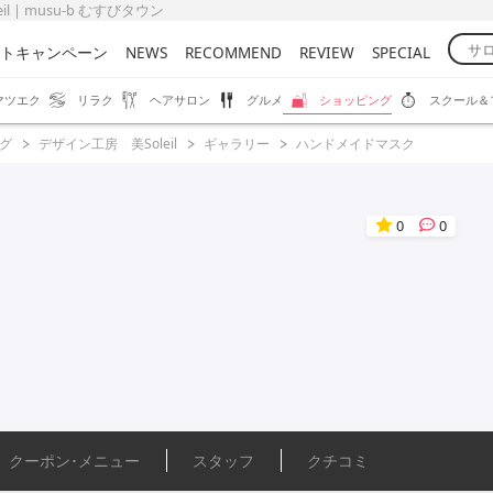
 | musu-b むすびタウン
トキャンペーン
NEWS
RECOMMEND
REVIEW
SPECIAL
マツエク
リラク
ヘアサロン
グルメ
ショッピング
スクール＆
グ
デザイン工房 美Soleil
ギャラリー
ハンドメイドマスク
0
0
クーポン･
メニュー
スタッフ
クチコミ