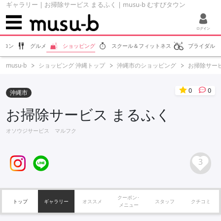
ギャラリー | お掃除サービス まるふく | musu-b むすびタウン
ログイン
サロン
グルメ
ショッピング
スクール＆フィットネス
ブライダル
musu-b
ショッピング 沖縄トップ
沖縄市のショッピング
お掃除サー
0
0
沖縄市
お掃除サービス まるふく
オソウジサービス マルフク
3
クーポン･
トップ
ギャラリー
オススメ
スタッフ
クチコミ
メニュー