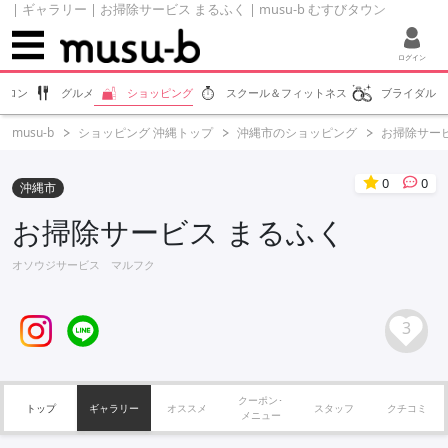
| ギャラリー | お掃除サービス まるふく | musu-b むすびタウン
ログイン
サロン
グルメ
ショッピング
スクール＆フィットネス
ブライダル
musu-b
ショッピング 沖縄トップ
沖縄市のショッピング
お掃除サー
0
0
沖縄市
お掃除サービス まるふく
オソウジサービス マルフク
3
クーポン･
トップ
ギャラリー
オススメ
スタッフ
クチコミ
メニュー