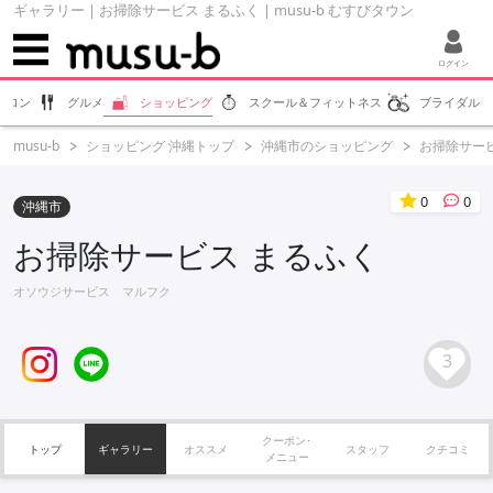
ギャラリー | お掃除サービス まるふく | musu-b むすびタウン
ログイン
サロン
グルメ
ショッピング
スクール＆フィットネス
ブライダル
musu-b
ショッピング 沖縄トップ
沖縄市のショッピング
お掃除サー
0
0
沖縄市
お掃除サービス まるふく
オソウジサービス マルフク
3
クーポン･
トップ
ギャラリー
オススメ
スタッフ
クチコミ
メニュー