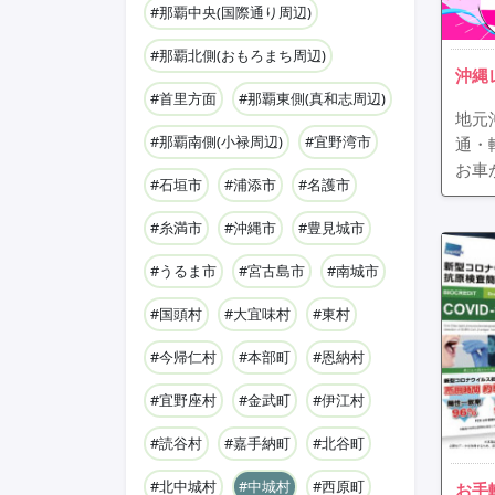
#那覇中央(国際通り周辺)
#那覇北側(おもろまち周辺)
沖縄
#首里方面
#那覇東側(真和志周辺)
地元
#那覇南側(小禄周辺)
#宜野湾市
通・
お車
#石垣市
#浦添市
#名護市
#糸満市
#沖縄市
#豊見城市
#うるま市
#宮古島市
#南城市
#国頭村
#大宜味村
#東村
#今帰仁村
#本部町
#恩納村
#宜野座村
#金武町
#伊江村
#読谷村
#嘉手納町
#北谷町
#北中城村
#中城村
#西原町
お手