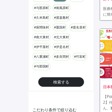
#与那原町
#南風原町
医療
に簡
#久米島町
#渡嘉敷村
#座間味村
#粟国村
#渡名喜村
#南大東村
#北大東村
#伊平屋村
#伊是名村
#八重瀬町
#多良間村
#竹富町
#与那国町
検索する
日本
【P
2】
ん、
こだわり条件で絞り込む