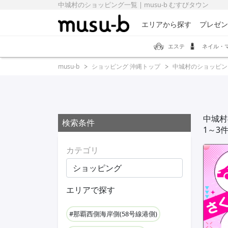
中城村のショッピング一覧 | musu-b むすびタウン
エリアから探す
プレゼン
エステ
ネイル・
musu-b
ショッピング 沖縄トップ
中城村のショッピン
中城村
検索条件
1～3
カテゴリ
エリアで探す
#那覇西側海岸側(58号線港側)