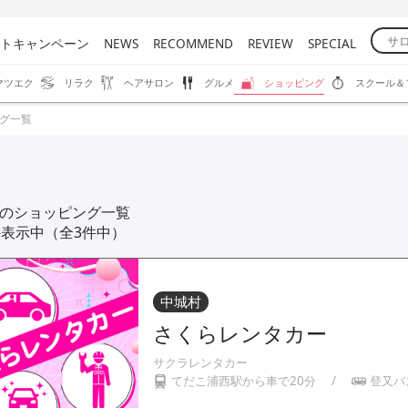
トキャンペーン
NEWS
RECOMMEND
REVIEW
SPECIAL
マツエク
リラク
ヘアサロン
グルメ
ショッピング
スクール＆
グ一覧
のショッピング一覧
件表示中（全3件中）
中城村
さくらレンタカー
サクラレンタカー
てだこ浦西駅から車で20分
/
登又バ