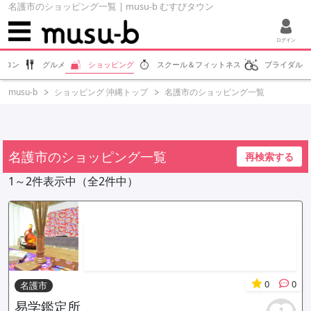
名護市のショッピング一覧 | musu-b むすびタウン
ログイン
サロン
グルメ
ショッピング
スクール＆フィットネス
ブライダル
musu-b
ショッピング 沖縄トップ
名護市のショッピング一覧
名護市のショッピング一覧
再検索する
1～2件表示中（全2件中）
0
0
名護市
易学鑑定所