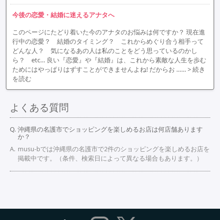
今後の恋愛・結婚に迷えるアナタへ
このページにたどり着いた今のアナタのお悩みは何ですか？ 現在進
行中の恋愛？ 結婚のタイミング？ これからめぐり合う相手って
どんな人？ 気になるあの人は私のことをどう思っているのかし
ら？ etc… 良い『恋愛』や『結婚』は、これから素敵な人生を歩む
ためにはやっぱりはずすことができませんよね! だからお ……
> 続き
を読む
よくある質問
沖縄県の名護市でショッピングを楽しめるお店は何店舗あります
か？
musu-bでは沖縄県の名護市で2件のショッピングを楽しめるお店を
掲載中です。（条件、検索日によって異なる場合もあります。）