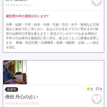
1
エキガクカンテイショ
鑑定歴23年の僧侶が占います!!
仕事・結婚・子供・姓名・夫婦・引越・方位・水子・家相など正統
易占と風水で広く深く占い、あなたの人生をプラスに導きます!! 格
安のお葬式の手順を教えます！ 終活カウンセラーでもある僧侶が、
手作りのお葬式を徹底的に安く抑え、真心のこもった葬儀を指導し
ます。 葬儀・年忌法要・位牌継承・改葬・地鎮祭・お祓 ……
> 続き
を読む
0
0
名護市
僧侶 丹心の占い
1
ソウリョタンシンノウラナイ