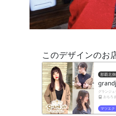
このデザインのお
那覇北側
grand
グランジュ
おもろ
マツエク