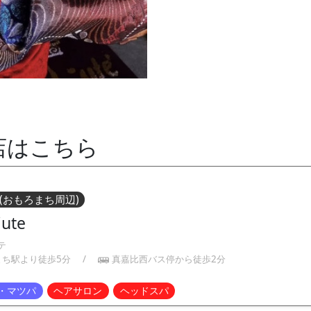
店はこちら
(おもろまち周辺)
jute
テ
まち駅より徒歩5分
/
真嘉比西バス停から徒歩2分
・マツパ
ヘアサロン
ヘッドスパ