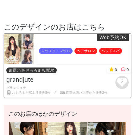
このデザインのお店はこちら
Web予約OK
マツエク・マツパ
ヘアサロン
ヘッドスパ
0
0
那覇北側(おもろまち周辺)
grandjute
2
グランジュテ
おもろまち駅より徒歩5分
/
真嘉比西バス停から徒歩2分
このお店のほかのデザイン