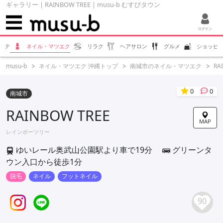
ギャラリー | RAINBOW TREE | musu-b むすびタウン
ログイン
ステ
ネイル・マツエク
リラク
ヘアサロン
グルメ
ショッピ
musu-b
ネイル・マツエク 沖縄トップ
南城市のネイル・マツエク
RA
0
0
南城市
RAINBOW TREE
MAP
レインボーツリー
ゆいレール奥武山公園駅より車で19分
グリーンタ
ウン入口から徒歩1分
脱毛
ネイル
フットネイル
90