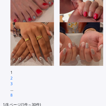
1
2
3
...
8
1/8 ページ(1件～30件)