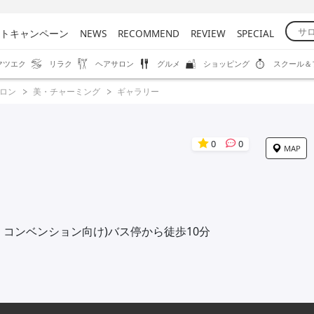
トキャンペーン
NEWS
RECOMMEND
REVIEW
SPECIAL
マツエク
リラク
ヘアサロン
グルメ
ショッピング
スクール＆
ロン
美・チャーミング
ギャラリー
0
0
MAP
・コンベンション向け)バス停から徒歩10分