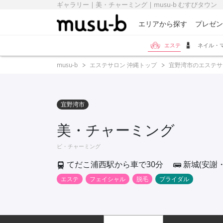
ギャラリー | 美・チャーミング | musu-b むすびタウン
エリアから探す
プレゼン
エステ
ネイル・
musu-b
エステサロン 沖縄トップ
宜野湾市のエステサ
宜野湾市
美・チャーミング
ビ・チャーミング
てだこ浦西駅から車で30分
新城(安謝
エステ
フェイシャル
脱毛
ブライダル