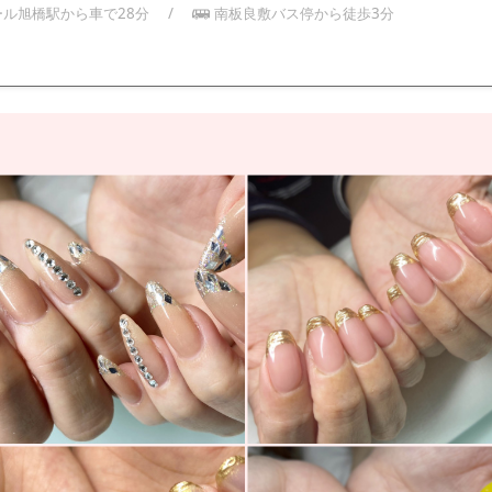
ール旭橋駅から車で28分
/
南板良敷バス停から徒歩3分