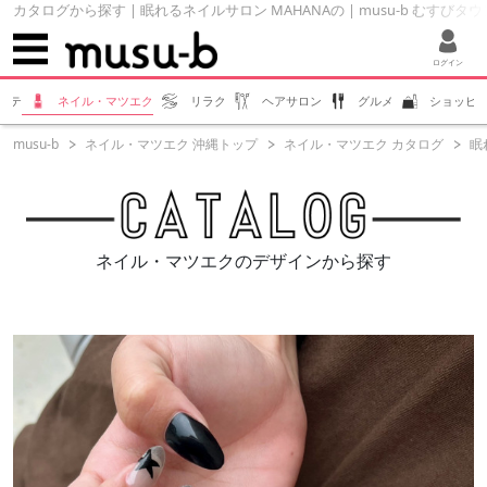
カタログから探す | 眠れるネイルサロン MAHANAの | musu-b むすびタウ
ログイン
ステ
ネイル・マツエク
リラク
ヘアサロン
グルメ
ショッピ
musu-b
ネイル・マツエク 沖縄トップ
ネイル・マツエク カタログ
眠
ネイル・マツエクのデザインから探す