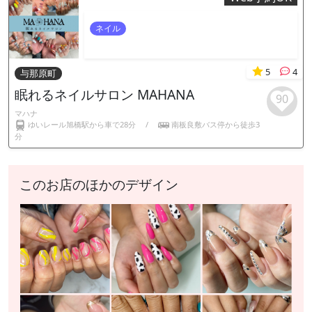
ネイル
5
4
与那原町
眠れるネイルサロン MAHANA
90
マハナ
ゆいレール旭橋駅から車で28分
/
南板良敷バス停から徒歩3
分
このお店のほかのデザイン