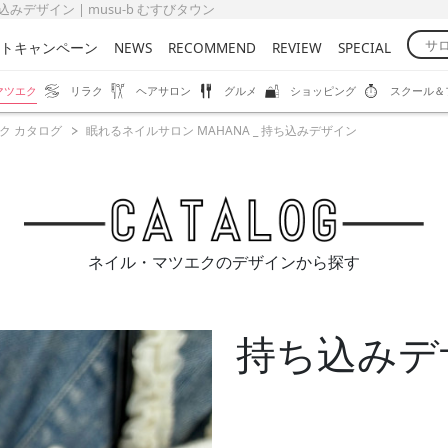
みデザイン | musu-b むすびタウン
トキャンペーン
NEWS
RECOMMEND
REVIEW
SPECIAL
マツエク
リラク
ヘアサロン
グルメ
ショッピング
スクール＆
ク カタログ
眠れるネイルサロン MAHANA _ 持ち込みデザイン
ネイル・マツエクのデザインから探す
持ち込みデ