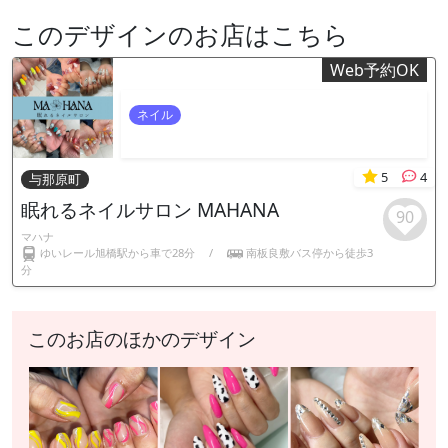
このデザインのお店はこちら
Web予約OK
ネイル
5
4
与那原町
眠れるネイルサロン MAHANA
90
マハナ
ゆいレール旭橋駅から車で28分
/
南板良敷バス停から徒歩3
分
このお店のほかのデザイン