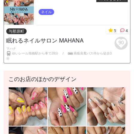
ネイル
5
4
与那原町
眠れるネイルサロン MAHANA
90
マハナ
ゆいレール旭橋駅から車で28分
/
南板良敷バス停から徒歩3
分
このお店のほかのデザイン