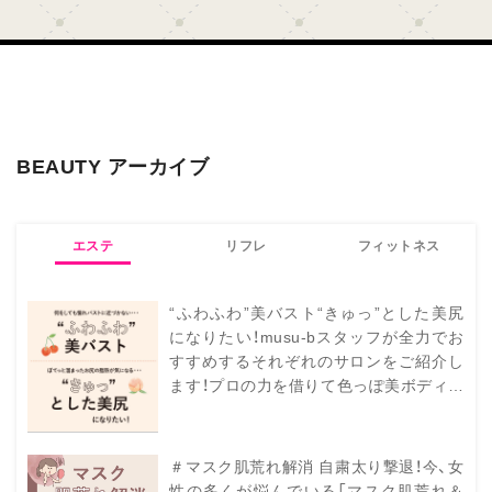
BEAUTY アーカイブ
エステ
リフレ
フィットネス
“ふわふわ”美バスト“きゅっ”とした美尻
自分に合ったプログラム
になりたい！musu-bスタッフが全力でお
も健康に！適度な運動を
すすめするそれぞれのサロンをご紹介し
がUPし健康な体を維持で
ます！プロの力を借りて色っぽ美ボディを
目指しましょ♡
＃マスク肌荒れ解消 自粛太り撃退！今、女
性の多くが悩んでいる「マスク肌荒れ＆