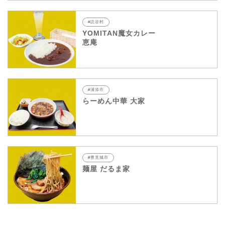
#読谷村
YOMITAN魔女カレー
恵庵
#浦添市
らーめん中華 大家
#豊見城市
麺屋 だるま家