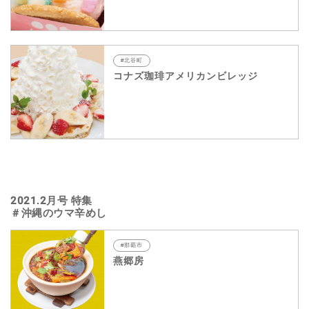
#北谷町
コナズ珈琲アメリカンビレッジ
2021.2月号 特集
＃沖縄のウマ辛めし
#那覇市
燕郷房