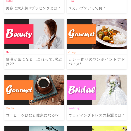
Esthe
Hair
美容に大人気!!プラセンタとは？
スカルプケアって何？
Hair
Curry
薄毛が気になる…これって、私だ
カレー作りのワンポイントアド
け??
バイス！
Coffee
Wedding
コーヒーを飲むと健康になる!?
ウェディングドレスの起源とは？