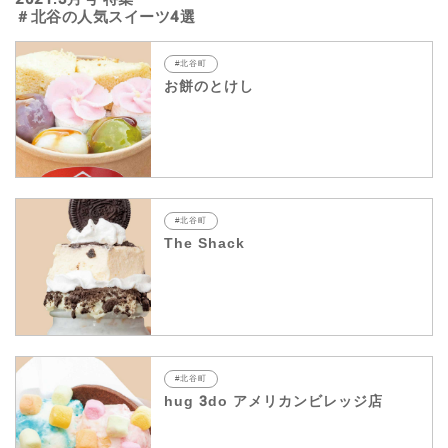
＃北谷の人気スイーツ4選
#北谷町
お餅のとけし
#北谷町
The Shack
#北谷町
hug 3do アメリカンビレッジ店