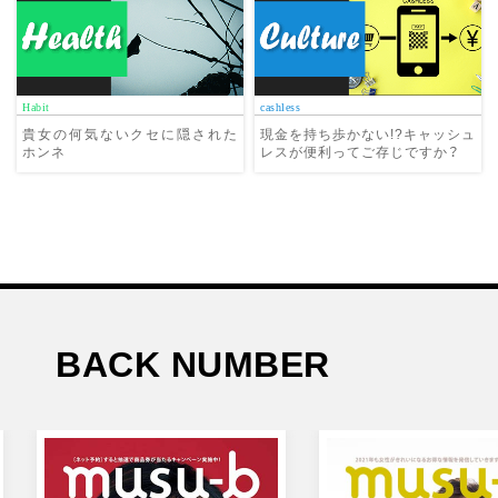
Habit
cashless
貴女の何気ないクセに隠された
現金を持ち歩かない!?キャッシュ
ホンネ
レスが便利ってご存じですか？
BACK NUMBER