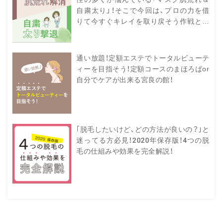
日頃の溜まった「疲れ」
自粛太り」！そこで今回は、プロの力を借
解消 今年1年頑張った
りて今すぐキレイを取り戻そう作戦とし
として、アロマタッチケ
て、musu-bスタッフおすすめのサロンを
やされませんか？
ご紹介します。
通い放題！定額エステでトータルビューテ
ィーを目指そう！定額コースのまほろばor
美容と健康の悩みは「温
自分でケアが出来る宮良の館！
決！ 今年の冬は「温」に
んか？
｢脱毛したいけど、どの方法が良いの？｣と
迷ってる方必見！2020年保存版！4つの脱
自分のカラダを外側と
毛の仕組みや効果を完全解説！
心身共に疲れがちな今だ
ックスしませんか♥
大人リフレで悩みを解決