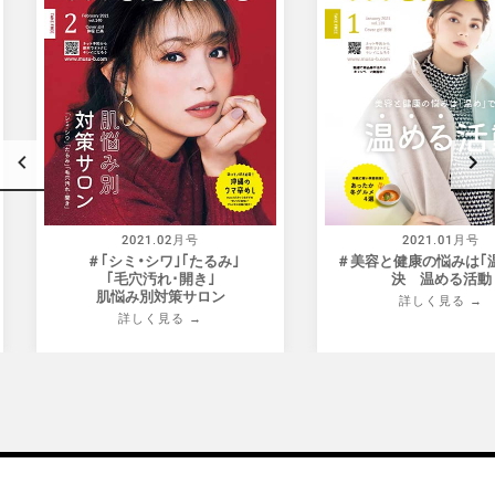
2021.01月号
2020.1
＃美容と健康の悩みは｢温め｣で解
＃QAB 琉球朝日放送×
決 温める活動
アナタはどんなXma
か？
詳しく見る →
詳しく見る
Item
5
of
23