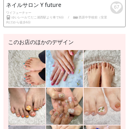
ネイルサロン Y future
67
ワイフューチャー
ゆいレールてだこ浦西駅より車で6分
/
西原中学校前（安里
向け)から徒歩6分
このお店のほかのデザイン