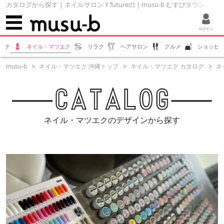
カタログから探す | ネイルサロン Y futureの | musu-b むすびタウン
ログイン
ステ
ネイル・マツエク
リラク
ヘアサロン
グルメ
ショッピ
musu-b
ネイル・マツエク 沖縄トップ
ネイル・マツエク カタログ
ネイ
ネイル・マツエクのデザインから探す