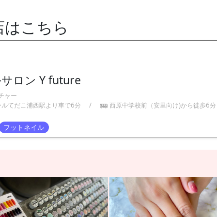
店はこちら
ロン Y future
チャー
ールてだこ浦西駅より車で6分
/
西原中学校前（安里向け)から徒歩6分
フットネイル