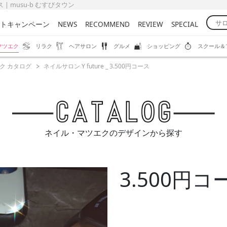
 | musu-b むすびタウン
トキャンペーン
NEWS
RECOMMEND
REVIEW
SPECIAL
マツエク
リラク
ヘアサロン
グルメ
ショッピング
スクール＆
ク カタログ
ネイルサロン Y future _ 3.500円コース
ネイル・マツエクのデザインから探す
3.500円コ