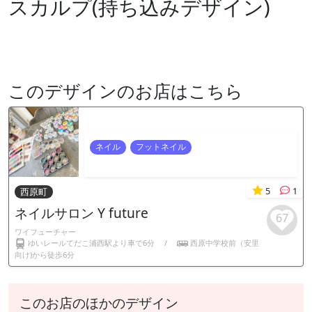
スカルプ(持ち込みデザイン)
このデザインのお店はこちら
ネイル
フットネイル
5
1
西原町
ネイルサロン Y future
67
ワイフューチャー
ゆいレールてだこ浦西駅より車で6分
/
西原中学校前（安里
向け)から徒歩6分
このお店のほかのデザイン