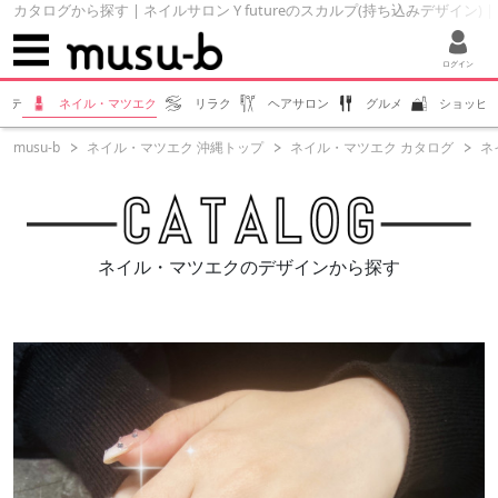
カタログから探す | ネイルサロン Y futureのスカルプ(持ち込みデザイン) | 
ログイン
ステ
ネイル・マツエク
リラク
ヘアサロン
グルメ
ショッピ
musu-b
ネイル・マツエク 沖縄トップ
ネイル・マツエク カタログ
ネ
ネイル・マツエクのデザインから探す