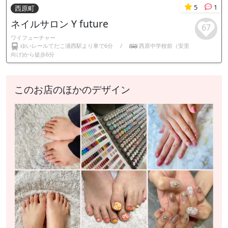
5
1
西原町
ネイルサロン Y future
67
ワイフューチャー
ゆいレールてだこ浦西駅より車で6分
/
西原中学校前（安里
向け)から徒歩6分
このお店のほかのデザイン