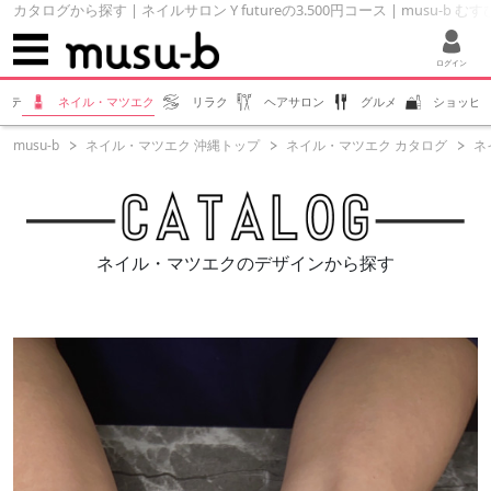
カタログから探す | ネイルサロン Y futureの3.500円コース | musu-b む
ログイン
ステ
ネイル・マツエク
リラク
ヘアサロン
グルメ
ショッピ
musu-b
ネイル・マツエク 沖縄トップ
ネイル・マツエク カタログ
ネイ
ネイル・マツエクのデザインから探す