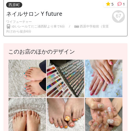
5
1
西原町
ネイルサロン Y future
67
ワイフューチャー
ゆいレールてだこ浦西駅より車で6分
/
西原中学校前（安里
向け)から徒歩6分
このお店のほかのデザイン