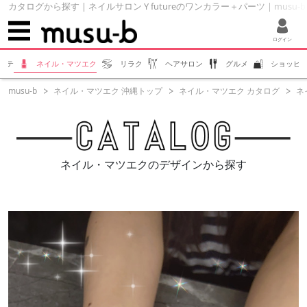
カタログから探す | ネイルサロン Y futureのワンカラー＋パーツ | musu-
ログイン
ステ
ネイル・マツエク
リラク
ヘアサロン
グルメ
ショッピ
musu-b
ネイル・マツエク 沖縄トップ
ネイル・マツエク カタログ
ネ
ネイル・マツエクのデザインから探す