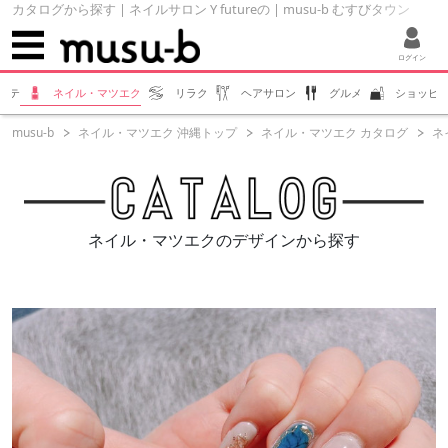
カタログから探す | ネイルサロン Y futureの | musu-b むすびタウン
ログイン
ステ
ネイル・マツエク
リラク
ヘアサロン
グルメ
ショッピ
musu-b
ネイル・マツエク 沖縄トップ
ネイル・マツエク カタログ
ネイ
ネイル・マツエクのデザインから探す