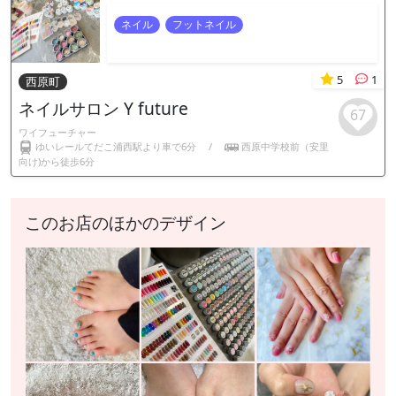
ネイル
フットネイル
5
1
西原町
ネイルサロン Y future
67
ワイフューチャー
ゆいレールてだこ浦西駅より車で6分
/
西原中学校前（安里
向け)から徒歩6分
このお店のほかのデザイン