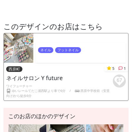
このデザインのお店はこちら
ネイル
フットネイル
5
1
西原町
ネイルサロン Y future
67
ワイフューチャー
ゆいレールてだこ浦西駅より車で6分
/
西原中学校前（安里
向け)から徒歩6分
このお店のほかのデザイン