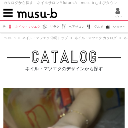
カタログから探す | ネイルサロン Y futureの | musu-b むすびタウン
ログイン
ステ
ネイル・マツエク
リラク
ヘアサロン
グルメ
ショッピ
musu-b
ネイル・マツエク 沖縄トップ
ネイル・マツエク カタログ
ネイ
ネイル・マツエクのデザインから探す