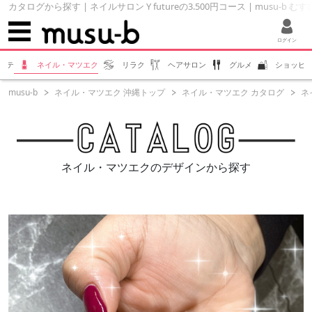
カタログから探す | ネイルサロン Y futureの3.500円コース | musu-b む
ログイン
ステ
ネイル・マツエク
リラク
ヘアサロン
グルメ
ショッピ
musu-b
ネイル・マツエク 沖縄トップ
ネイル・マツエク カタログ
ネイ
ネイル・マツエクのデザインから探す