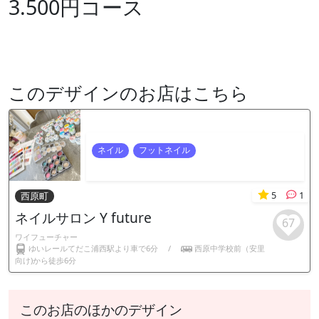
3.500円コース
このデザインのお店はこちら
ネイル
フットネイル
5
1
西原町
ネイルサロン Y future
67
ワイフューチャー
ゆいレールてだこ浦西駅より車で6分
/
西原中学校前（安里
向け)から徒歩6分
このお店のほかのデザイン