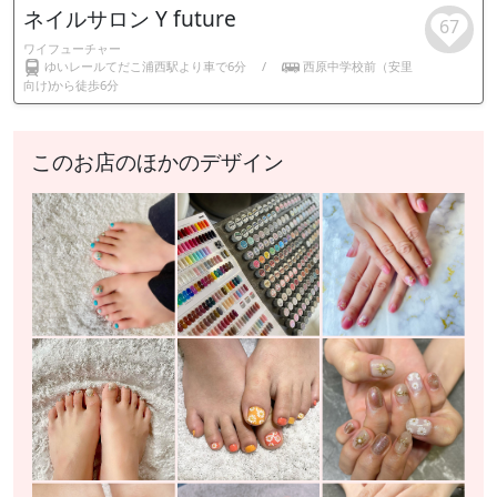
ネイルサロン Y future
67
ワイフューチャー
ゆいレールてだこ浦西駅より車で6分
/
西原中学校前（安里
向け)から徒歩6分
このお店のほかのデザイン