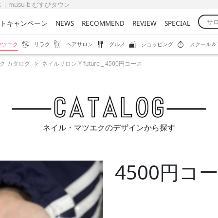
 | musu-b むすびタウン
トキャンペーン
NEWS
RECOMMEND
REVIEW
SPECIAL
マツエク
リラク
ヘアサロン
グルメ
ショッピング
スクール＆
ク カタログ
ネイルサロン Y future _ 4500円コース
ネイル・マツエクのデザインから探す
4500円コ