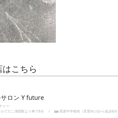
店はこちら
ロン Y future
チャー
ールてだこ浦西駅より車で6分
/
西原中学校前（安里向け)から徒歩6分