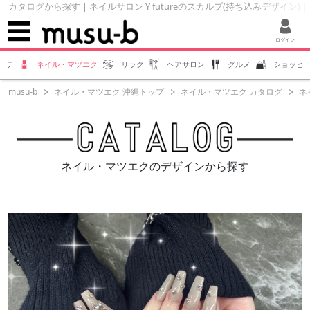
カタログから探す | ネイルサロン Y futureのスカルプ(持ち込みデザイン) | 
ログイン
ステ
ネイル・マツエク
リラク
ヘアサロン
グルメ
ショッピ
musu-b
ネイル・マツエク 沖縄トップ
ネイル・マツエク カタログ
ネ
ネイル・マツエクのデザインから探す