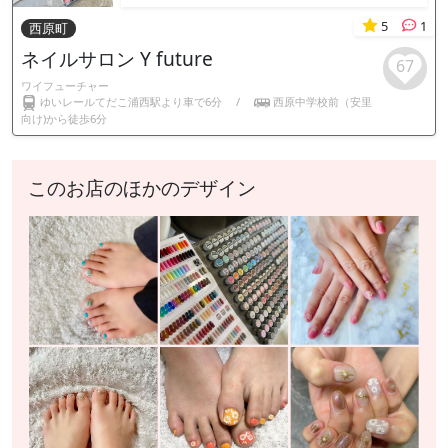
5
1
西原町
ネイルサロン Y future
67
ワイフューチャー
ゆいレールてだこ浦西駅より車で6分
/
西原中学校前（安里
向け)から徒歩6分
このお店のほかのデザイン