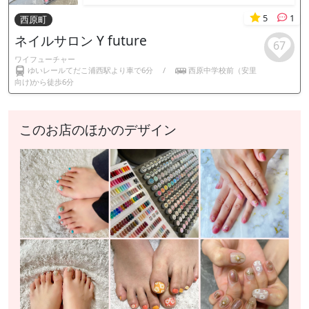
5
1
西原町
ネイルサロン Y future
67
ワイフューチャー
ゆいレールてだこ浦西駅より車で6分
/
西原中学校前（安里
向け)から徒歩6分
このお店のほかのデザイン