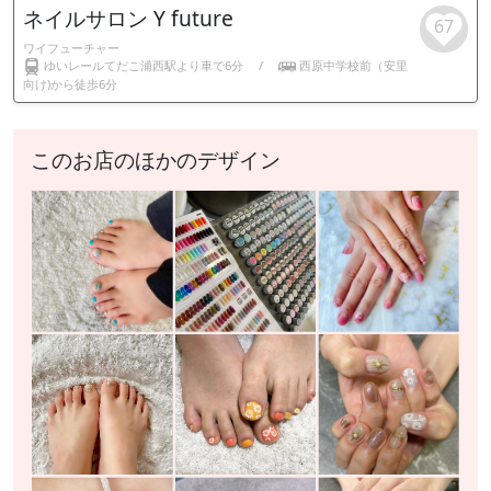
ネイルサロン Y future
67
ワイフューチャー
ゆいレールてだこ浦西駅より車で6分
/
西原中学校前（安里
向け)から徒歩6分
このお店のほかのデザイン