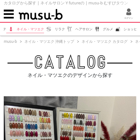
カタログから探す | ネイルサロン Y futureの | musu-b むすびタウン
ログイン
ステ
ネイル・マツエク
リラク
ヘアサロン
グルメ
ショッピ
musu-b
ネイル・マツエク 沖縄トップ
ネイル・マツエク カタログ
ネイ
ネイル・マツエクのデザインから探す