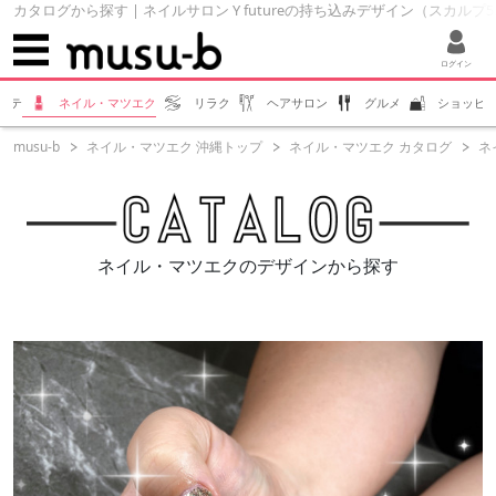
カタログから探す | ネイルサロン Y futureの持ち込みデザイン（スカルプ5.00
ログイン
ステ
ネイル・マツエク
リラク
ヘアサロン
グルメ
ショッピ
musu-b
ネイル・マツエク 沖縄トップ
ネイル・マツエク カタログ
ネ
ネイル・マツエクのデザインから探す