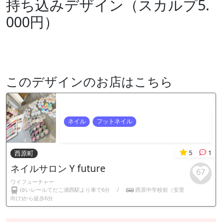
持ち込みデザイン（スカルプ5.
000円）
このデザインのお店はこちら
ネイル
フットネイル
5
1
西原町
ネイルサロン Y future
67
ワイフューチャー
ゆいレールてだこ浦西駅より車で6分
/
西原中学校前（安里
向け)から徒歩6分