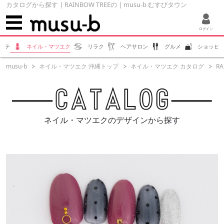
カタログから探す | RAINBOW TREEの | musu-b むすびタウン
ログイン
ステ
ネイル・マツエク
リラク
ヘアサロン
グルメ
ショッピ
musu-b
ネイル・マツエク 沖縄トップ
ネイル・マツエク カタログ
RA
ネイル・マツエクのデザインから探す