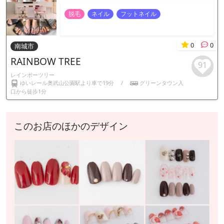
脱毛
ネイル
フットネイル
0
0
南城市
RAINBOW TREE
91
レインボーツリー
ゆいレール奥武山公園駅より車で19分
/
グリーンタウン入
口から徒歩1分
このお店のほかのデザイン