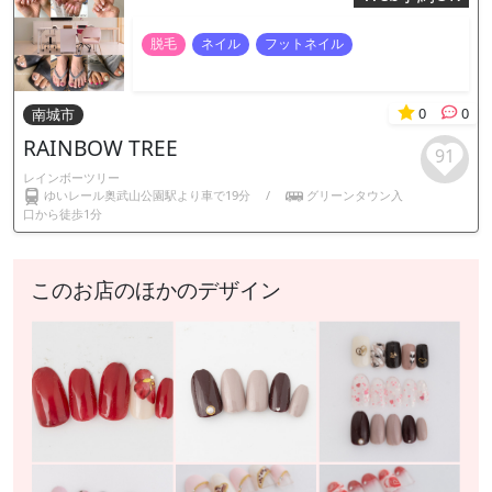
脱毛
ネイル
フットネイル
0
0
南城市
RAINBOW TREE
91
レインボーツリー
ゆいレール奥武山公園駅より車で19分
/
グリーンタウン入
口から徒歩1分
このお店のほかのデザイン