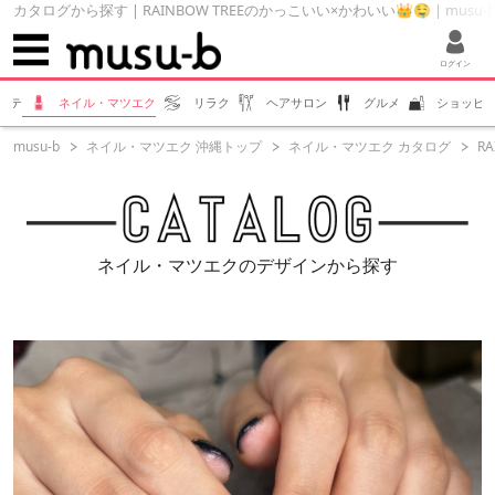
カタログから探す | RAINBOW TREEのかっこいい×かわいい👑🤤 | musu
ログイン
ステ
ネイル・マツエク
リラク
ヘアサロン
グルメ
ショッピ
musu-b
ネイル・マツエク 沖縄トップ
ネイル・マツエク カタログ
R
ネイル・マツエクのデザインから探す