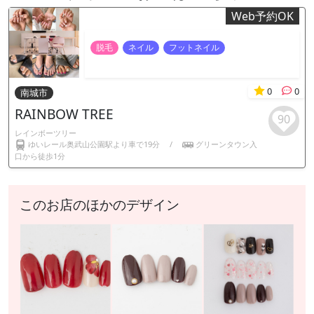
Web予約OK
脱毛
ネイル
フットネイル
0
0
南城市
RAINBOW TREE
90
レインボーツリー
ゆいレール奥武山公園駅より車で19分
/
グリーンタウン入
口から徒歩1分
このお店のほかのデザイン