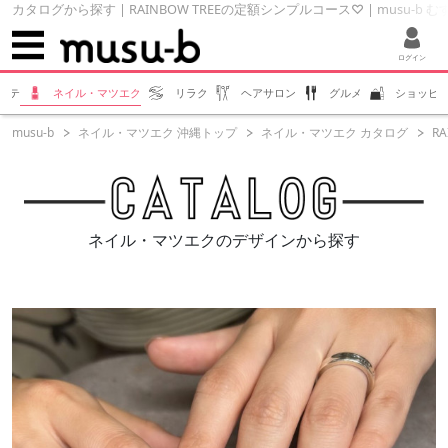
カタログから探す | RAINBOW TREEの定額シンプルコース♡ | musu-b 
ログイン
ステ
ネイル・マツエク
リラク
ヘアサロン
グルメ
ショッピ
musu-b
ネイル・マツエク 沖縄トップ
ネイル・マツエク カタログ
R
ネイル・マツエクのデザインから探す