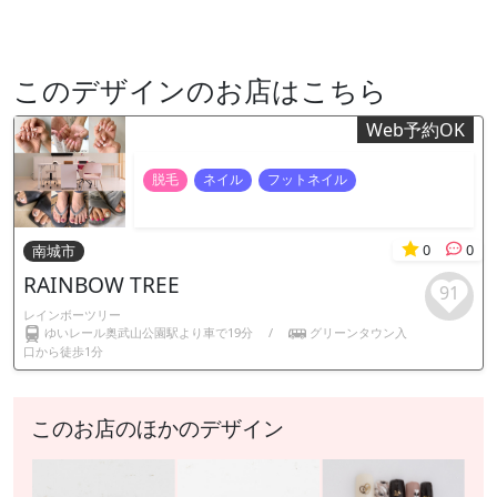
このデザインのお店はこちら
Web予約OK
脱毛
ネイル
フットネイル
0
0
南城市
RAINBOW TREE
91
レインボーツリー
ゆいレール奥武山公園駅より車で19分
/
グリーンタウン入
口から徒歩1分
このお店のほかのデザイン