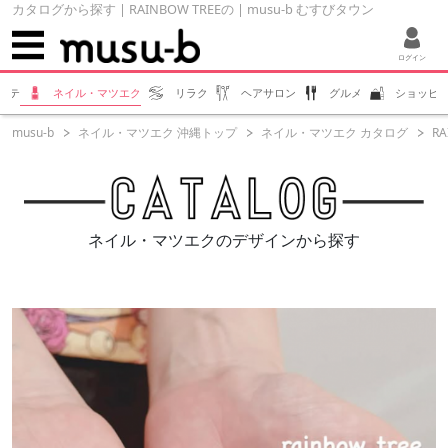
カタログから探す | RAINBOW TREEの | musu-b むすびタウン
ログイン
ステ
ネイル・マツエク
リラク
ヘアサロン
グルメ
ショッピ
musu-b
ネイル・マツエク 沖縄トップ
ネイル・マツエク カタログ
RA
ネイル・マツエクのデザインから探す