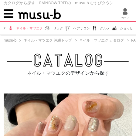
カタログから探す | RAINBOW TREEの | musu-b むすびタウン
ログイン
ステ
ネイル・マツエク
リラク
ヘアサロン
グルメ
ショッピ
musu-b
ネイル・マツエク 沖縄トップ
ネイル・マツエク カタログ
RA
ネイル・マツエクのデザインから探す