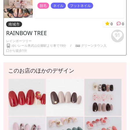
脱毛
ネイル
フットネイル
0
0
南城市
RAINBOW TREE
91
レインボーツリー
ゆいレール奥武山公園駅より車で19分
/
グリーンタウン入
口から徒歩1分
このお店のほかのデザイン