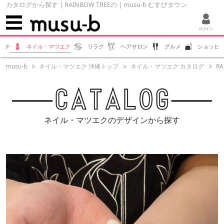
カタログから探す | RAINBOW TREEの | musu-b むすびタウン
ログイン
ステ
ネイル・マツエク
リラク
ヘアサロン
グルメ
ショッピ
musu-b
ネイル・マツエク 沖縄トップ
ネイル・マツエク カタログ
RA
ネイル・マツエクのデザインから探す