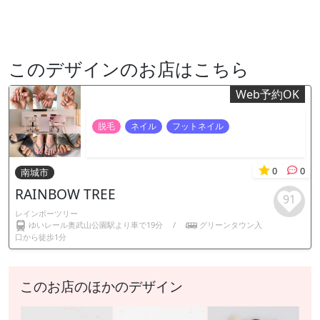
このデザインのお店はこちら
Web予約OK
脱毛
ネイル
フットネイル
0
0
南城市
RAINBOW TREE
91
レインボーツリー
ゆいレール奥武山公園駅より車で19分
/
グリーンタウン入
口から徒歩1分
このお店のほかのデザイン