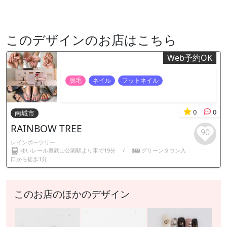
このデザインのお店はこちら
Web予約OK
脱毛
ネイル
フットネイル
0
0
南城市
RAINBOW TREE
90
レインボーツリー
ゆいレール奥武山公園駅より車で19分
/
グリーンタウン入
口から徒歩1分
このお店のほかのデザイン