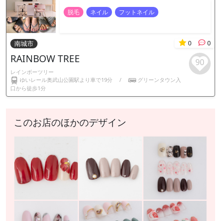
脱毛
ネイル
フットネイル
0
0
南城市
RAINBOW TREE
90
レインボーツリー
ゆいレール奥武山公園駅より車で19分
/
グリーンタウン入
口から徒歩1分
このお店のほかのデザイン