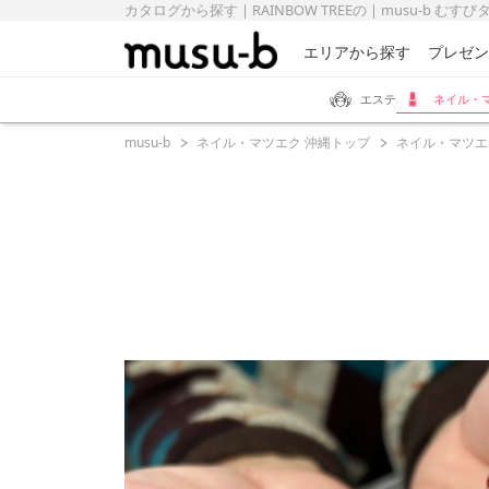
カタログから探す | RAINBOW TREEの | musu-b むす
エリアから探す
プレゼン
エステ
ネイル・
musu-b
ネイル・マツエク 沖縄トップ
ネイル・マツエ