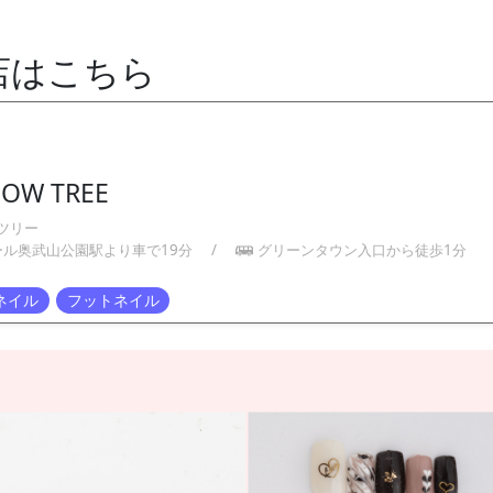
店はこちら
BOW TREE
ツリー
ール奥武山公園駅より車で19分
/
グリーンタウン入口から徒歩1分
ネイル
フットネイル