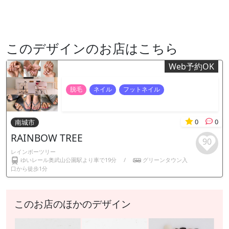
このデザインのお店はこちら
Web予約OK
脱毛
ネイル
フットネイル
0
0
南城市
RAINBOW TREE
90
レインボーツリー
ゆいレール奥武山公園駅より車で19分
/
グリーンタウン入
口から徒歩1分
このお店のほかのデザイン