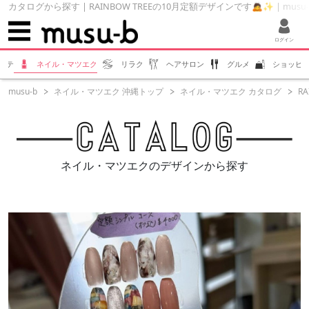
カタログから探す | RAINBOW TREEの10月定額デザインです🙇✨ | mus
ログイン
ステ
ネイル・マツエク
リラク
ヘアサロン
グルメ
ショッピ
musu-b
ネイル・マツエク 沖縄トップ
ネイル・マツエク カタログ
R
ネイル・マツエクのデザインから探す