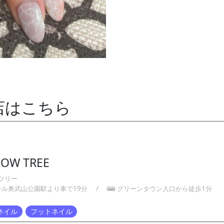
店はこちら
BOW TREE
ツリー
ール奥武山公園駅より車で19分
/
グリーンタウン入口から徒歩1分
ネイル
フットネイル